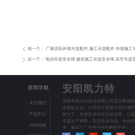
前一个：
厂家供应外墙吊篮配件 施工吊篮配件 外墙施工
ꄴ
后一个：
电动吊篮安全绳 建筑施工吊篮安全绳 高空吊篮
ꄲ
安阳凯力特
底部导航
安阳市凯力特实业有限公司是从事建
关于我们
术制造企业。公司位于我国文明古都
产品中心
努力下，凭借技术和实力的优势，已
主要生产销售：高空作业吊篮、电动
1688店铺
务，赢得了广大用户的信赖和支持！