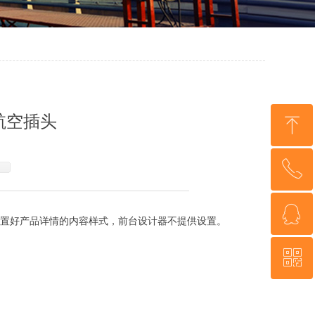
航空插头
ꁸ
ꂅ
回到顶部
ꁗ
13673066472
置好产品详情的内容样式，前台设计器不提供设置。
ꀥ
QQ客服
微信二维码