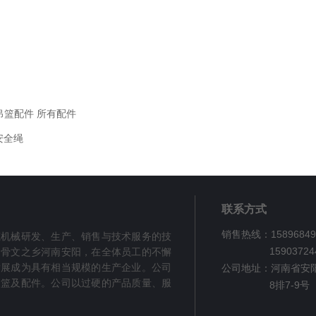
吊篮配件 所有配件
安全绳
联系方式
销售热线：15896849
筑机械研发、生产、销售与技术服务的技
159037244
甲骨文之乡河南安阳，在全体员工的不懈
发展成为具有相当规模的生产企业。公司
公司地址：河南省安
吊篮及配件。公司以过硬的产品质量、服
8排7-9号