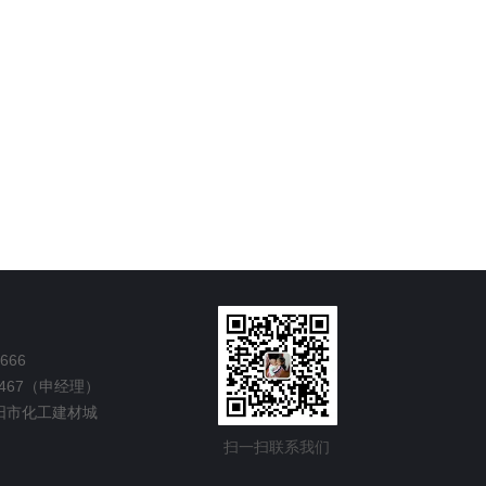
666
67（申经理）
阳市化工建材城
扫一扫联系我们