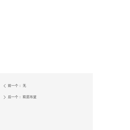
前一个：
无
ꄴ
后一个：
双层吊篮
ꄲ