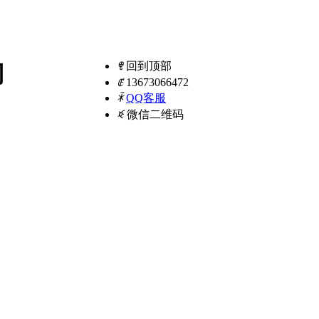
ꁸ
回到顶部
司
ꂅ
13673066472
ꁗ
QQ客服
ꀥ
微信二维码