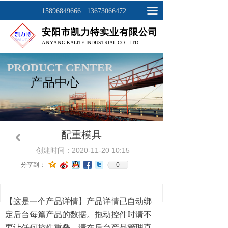
网站首页
끀
15896849666 13673066472
安阳市凯力特实业有限公司
关于我们
ANYAN
G KALITE INDUSTRIAL CO., LTD
产品展示
PRODUCT CENTER
产品中心
工程案例
新闻资讯
联系我们
配重模具
낒
创建时间：
2020-11-20
10:15
0
分享到：
【这是一个产品详情】产品详情已自动绑
定后台每篇产品的数据。拖动控件时请不
要让任何控件重叠。请在后台产品管理直