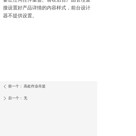
接设置好产品详情的内容样式，前台设计
器不提供设置。
前一个：
高处作业吊篮
ꄴ
后一个：
无
ꄲ