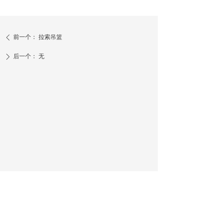
前一个：
拉索吊篮
ꄴ
后一个：
无
ꄲ
安阳凯力特