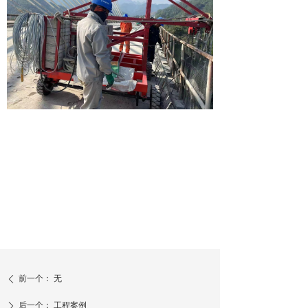
前一个：
无
ꄴ
后一个：
工程案例
ꄲ