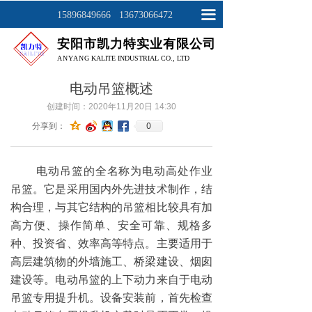
网站首页
끀
15896849666 13673066472
安阳市凯力特实业有限公司
关于我们
ANYAN
G KALITE INDUSTRIAL CO., LTD
产品展示
电动吊篮概述
工程案例
创建时间：
2020年11月20日
14:30
0
分享到：
新闻资讯
电动吊篮的全名称为电动高处作业
联系我们
吊篮。它是采用国内外先进技术制作，结
构合理，与其它结构的吊篮相比较具有加
高方便、操作简单、安全可靠、规格多
种、投资省、效率高等特点。主要适用于
高层建筑物的外墙施工、桥梁建设、烟囱
建设等。电动吊篮的上下动力来自于电动
吊篮专用提升机。设备安装前，首先检查