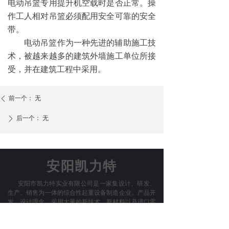
电动吊篮专用提升机空载时是否正常。操
作工人相对吊篮必须配用安全可靠的安全
带。
电动吊篮作为一种先进的辅助施工技
术，被越来越多的建筑外墙施工单位所接
受，并在建筑工程中采用。
前一个：
无
ꄴ
后一个：
无
ꄲ
安阳凯力特
安阳市凯力特实业有限公司是一家集设计、研发、
生产、销售为一体的综合性起重设备制造企业。产品开
发、设计理念，采用大量的新技术、新材料以及进口零
部件，具有噪音低、重量轻、性能好、操用安全简便、
易安装。