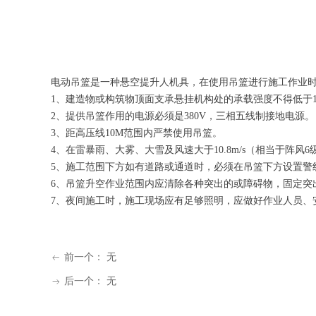
电动吊篮是一种悬空提升人机具，在使用吊篮进行施工作业
1、建造物或构筑物顶面支承悬挂机构处的承载强度不得低于1
2、提供吊篮作用的电源必须是380V，三相五线制接地电源。
3、距高压线10M范围内严禁使用吊篮。
4、在雷暴雨、大雾、大雪及风速大于10.8m/s（相当于阵
5、施工范围下方如有道路或通道时，必须在吊篮下方设置警
6、吊篮升空作业范围内应清除各种突出的或障碍物，固定突
7、夜间施工时，施工现场应有足够照明，应做好作业人员、
前一个：
无
ꂃ
后一个：
无
ꁹ