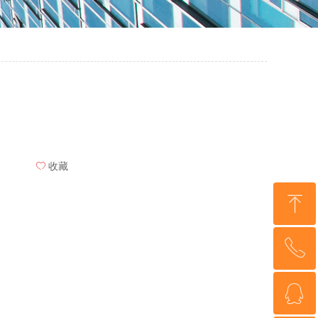
ꄀ
收藏
ꁸ
ꂅ
回到顶部
ꁗ
13673066472